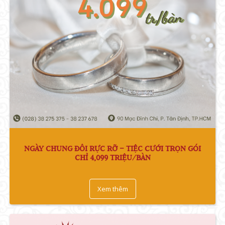
NGÀY CHUNG ĐÔI RỰC RỠ – TIỆC CƯỚI TRỌN GÓI
CHỈ 4,099 TRIỆU/BÀN
Xem thêm