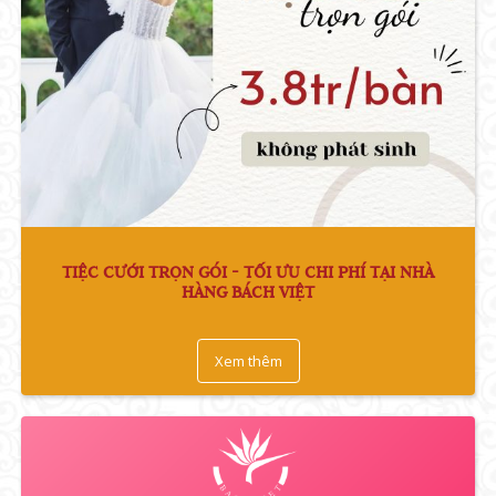
TIỆC CƯỚI TRỌN GÓI - TỐI ƯU CHI PHÍ TẠI NHÀ
HÀNG BÁCH VIỆT
Xem thêm