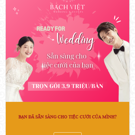
BẠN ĐÃ SẴN SÀNG CHO TIỆC CƯỚI CỦA MÌNH?