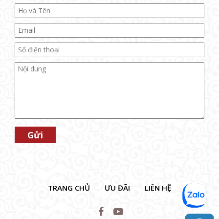
TRANG CHỦ
ƯU ĐÃI
LIÊN HỆ