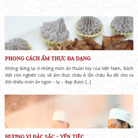
PHONG CÁCH ẨM THỰC ĐA DẠNG
Không dừng lại ở những món ăn thuần túy của Việt Nam, Bách
Việt còn nghiên cứu về ẩm thực châu Á lẫn châu Âu để cho ra
đời nhiều món ăn ngon – lạ – đẹp được [...]
HƯƠNG VỊ ĐẶC SẮC - YẾN TIỆC